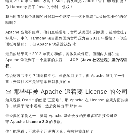
结果 2010 年 Oracle 收购了 Sun，转头就把 Apache 告了 😱 理由是：
你 Harmony 用了 Java 的专利，侵权！
我当时看到这个新闻的时候就一个感受——这不就是"我买房你涨价"的逻
辑吗？
Apache 当然不服啊。他们直接硬刚，官司从美国打到欧洲，前后拉扯了
好几年。中间 Harmony 项目虽然因为官司压力在 2011 年退役了（说实
话挺可惜的），但 Apache 愣是没认怂 🫡
最后的结果呢？2012 年双方和解，具体条款保密。但圈内人都知道，
Apache 争取到了一个重要的东西——
JCP（Java 社区进程）里的话语
权
。
你说这波亏不亏？我觉得不亏。虽然项目没了，但 Apache 证明了一件
事：开源社区不是谁想拿捏就拿捏的 ✊
📜 那些年被 Apache 追着要 License 的公司
如果说跟 Oracle 的仗是"正面刚"，那 Apache 在 License 合规方面的操
作，就属于"暗中观察，然后突然出手"那种 👀
最经典的案例之一，就是 Apache 基金会发函要求多家科技公司遵
守
Apache License 2.0
的条款。
你可能觉得，不就是个开源协议嘛，有啥好较真的？