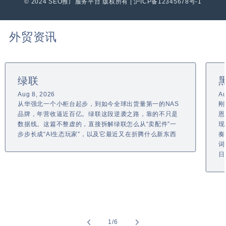
© 2024 SEO推广服务平台 版权所有 | 沪ICP备12345678号-1
外贸资讯
绿联
Aug 8, 2026
Au
从华强北一个小柜台起步，到如今全球出货量第一的NAS
刚
品牌，年营收逼近百亿。绿联这段逆袭之路，靠的不只是
恩
数据线。这篇不整虚的，直接拆解绿联怎么从“卖配件”一
现
步步长成“AI生态玩家”，以及它最近又在折腾什么新东西
奏
词
日
of
1
/
6