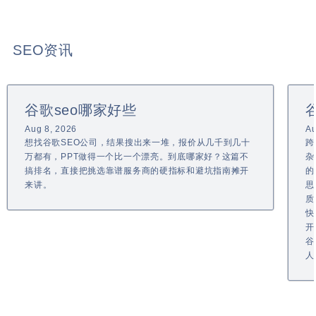
SEO资讯
谷歌seo哪家好些
Aug 8, 2026
Au
想找谷歌SEO公司，结果搜出来一堆，报价从几千到几十
跨
万都有，PPT做得一个比一个漂亮。到底哪家好？这篇不
杂
搞排名，直接把挑选靠谱服务商的硬指标和避坑指南摊开
的
来讲。
思
质
快
开
谷
人