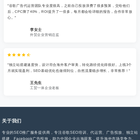
"谷歌广告代运营团队专业度很高，之前自己投放浪费了很多预算，交给他们
后，CPC降了40%，ROI提升了一倍多，每月都会给详细的报告，合作非常放
心。"
李女士
外贸企业营销总监
"独立站搭建速度快，设计符合海外客户审美，转化路径优化得很好。上线3个
月就实现盈利，SEO基础优化也做得到位，自然流量稳步增长，非常推荐！"
王先生
工贸一体企业老板
关于我们
专业的SEO推广服务提供商，专注谷歌SEO培训、代运营、广告投放、独立站
搭建、Facebook广告投放，助力中国企业出海获客，提升海外市场竞争力。