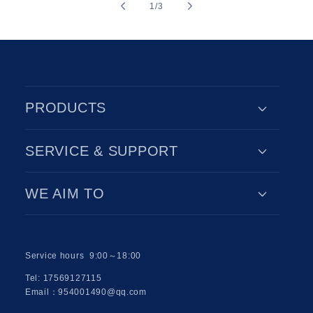
of
1
/
3
PRODUCTS
SERVICE & SUPPORT
WE AIM TO
Service hours 9:00～18:00
Tel: 17569127115
Email：954001490@qq.com