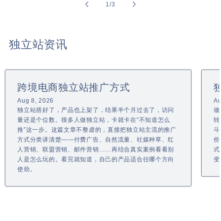
of
1
/
3
独立站资讯
跨境电商独立站推广方式
Aug 8, 2026
Au
独立站搭好了，产品也上架了，结果半个月过去了，访问
做
量还是个位数。很多人做独立站，卡就卡在“不知道怎么
转
推”这一步。这篇文章不整虚的，直接把独立站主流的推广
斗
方式分类讲清楚——付费广告、自然流量、社媒种草、红
价
人营销、联盟营销、邮件营销……再结合真实案例看看别
式
人是怎么玩的。看完就知道，自己的产品适合往哪个方向
变
使劲。