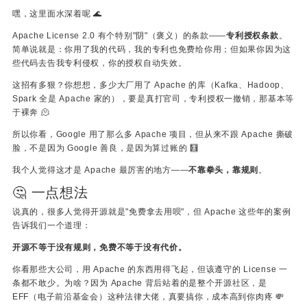
嘿，这里面水深着呢 🌊
Apache License 2.0 有个特别"阴"（褒义）的条款——
专利授权条款
。
简单说就是：你用了我的代码，我的专利也免费给你用；但如果你因为这
些代码去告我专利侵权，你的授权自动失效。
这招有多狠？你想想，多少大厂用了 Apache 的库（Kafka、Hadoop、
Spark 全是 Apache 家的），要是真打官司，专利授权一撤销，那基本等
于裸奔 🫠
所以你看，Google 用了那么多 Apache 项目，但从来不跟 Apache 撕破
脸，不是因为 Google 善良，是因为算过账的 🧮
我个人觉得这才是 Apache 最厉害的地方——
不靠拳头，靠规则
。
🤔 一点想法
说真的，很多人觉得开源就是"免费拿去用呗"，但 Apache 这些年的案例
告诉我们一个道理：
开源不等于没有规则，免费不等于没有代价。
你看那些大公司，用 Apache 的东西用得飞起，但该遵守的 License 一
条都不敢少。为啥？因为 Apache 背后站着的是整个开源社区，是
EFF（电子前沿基金会）这种法律大佬，真要搞你，成本高到你肉疼 💸