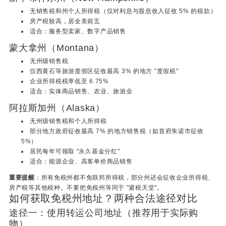
无销售税和州个人所得税（仅对利息与股息收入征收 5% 的税款）
房产税较高，居全美前五
适合：服务型卖家、数字产品销售
蒙大拿州（Montana）
无州级销售税
仅西黄石等旅游度假区征收最高 3% 的地方 "度假税"
企业所得税税率低至 6.75%
适合：实体商品销售、农业、旅游业
阿拉斯加州（Alaska）
无州级销售税和个人所得税
部分地方政府征收最高 7% 的地方销售税（如首府朱诺市征收
5%）
居民每年可领取 "永久基金分红"
适合：能源企业、高客单价商品销售
重要提醒
：所有免税州都不免联邦所得税，部分州还会征收企业所得税、
房产税等其他税种。不要把免税州等同于 "避税天堂"。
如何获取免税州地址？两种合法途径对比
途径一：使用转运公司地址（推荐用于实际购
物）