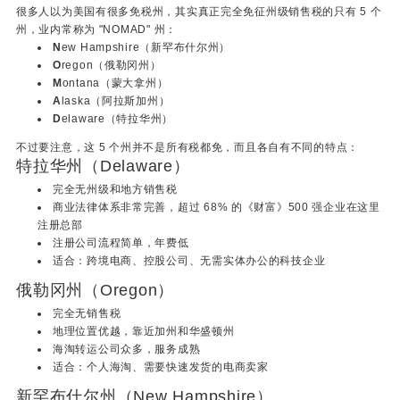
很多人以为美国有很多免税州，其实真正完全免征州级销售税的只有 5 个
州，业内常称为 "NOMAD" 州：
N
ew Hampshire（新罕布什尔州）
O
regon（俄勒冈州）
M
ontana（蒙大拿州）
A
laska（阿拉斯加州）
D
elaware（特拉华州）
不过要注意，这 5 个州并不是所有税都免，而且各自有不同的特点：
特拉华州（Delaware）
完全无州级和地方销售税
商业法律体系非常完善，超过 68% 的《财富》500 强企业在这里
注册总部
注册公司流程简单，年费低
适合：跨境电商、控股公司、无需实体办公的科技企业
俄勒冈州（Oregon）
完全无销售税
地理位置优越，靠近加州和华盛顿州
海淘转运公司众多，服务成熟
适合：个人海淘、需要快速发货的电商卖家
新罕布什尔州（New Hampshire）