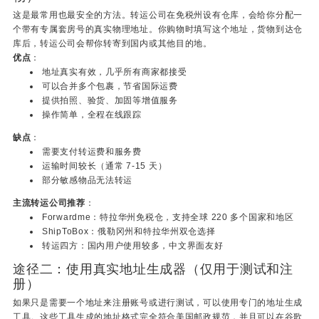
这是最常用也最安全的方法。转运公司在免税州设有仓库，会给你分配一
个带有专属套房号的真实物理地址。你购物时填写这个地址，货物到达仓
库后，转运公司会帮你转寄到国内或其他目的地。
优点
：
地址真实有效，几乎所有商家都接受
可以合并多个包裹，节省国际运费
提供拍照、验货、加固等增值服务
操作简单，全程在线跟踪
缺点
：
需要支付转运费和服务费
运输时间较长（通常 7-15 天）
部分敏感物品无法转运
主流转运公司推荐
：
Forwardme：特拉华州免税仓，支持全球 220 多个国家和地区
ShipToBox：俄勒冈州和特拉华州双仓选择
转运四方：国内用户使用较多，中文界面友好
途径二：使用真实地址生成器（仅用于测试和注
册）
如果只是需要一个地址来注册账号或进行测试，可以使用专门的地址生成
工具。这些工具生成的地址格式完全符合美国邮政规范，并且可以在谷歌