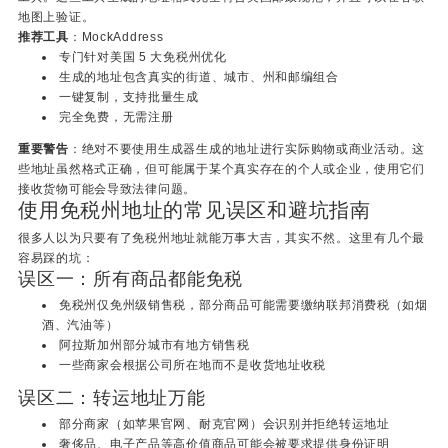
地图上验证。
推荐工具
：MockAddress
专门针对美国 5 大免税州优化
生成的地址包含真实的街道、城市、州和邮编组合
一键复制，支持批量生成
完全免费，无需注册
重要警告
：绝对不要使用生成器生成的地址进行实际购物或商业活动。这
些地址虽然格式正确，但可能属于某个真实存在的个人或企业，使用它们
接收货物可能会导致法律问题。
使用免税州地址的常见误区和避坑指南
很多人以为只要有了免税州地址就能万事大吉，其实不然。这里有几个最
容易踩的坑：
误区一：所有商品都能免税
免税州仅免州级销售税，部分商品可能需要缴纳联邦消费税（如烟
酒、汽油等）
阿拉斯加州部分城市有地方销售税
一些商家会根据公司所在地而不是收货地址收税
误区二：转运地址万能
部分商家（如苹果官网、耐克官网）会识别并拒绝转运地址
奢侈品、电子产品等高价值商品可能会被要求提供身份证明