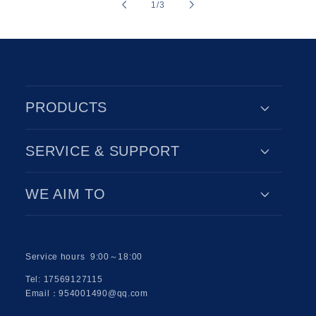
of
1
/
3
PRODUCTS
SERVICE & SUPPORT
WE AIM TO
Service hours 9:00～18:00
Tel: 17569127115
Email：954001490@qq.com