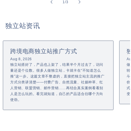
of
1
/
3
独立站资讯
跨境电商独立站推广方式
Aug 8, 2026
Au
独立站搭好了，产品也上架了，结果半个月过去了，访问
做
量还是个位数。很多人做独立站，卡就卡在“不知道怎么
转
推”这一步。这篇文章不整虚的，直接把独立站主流的推广
斗
方式分类讲清楚——付费广告、自然流量、社媒种草、红
价
人营销、联盟营销、邮件营销……再结合真实案例看看别
式
人是怎么玩的。看完就知道，自己的产品适合往哪个方向
变
使劲。