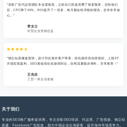
"谷歌广告代运营团队专业度很高，之前自己投放浪费了很多预算，交给他们
后，CPC降了40%，ROI提升了一倍多，每月都会给详细的报告，合作非常放
心。"
李女士
外贸企业营销总监
"独立站搭建速度快，设计符合海外客户审美，转化路径优化得很好。上线3个
月就实现盈利，SEO基础优化也做得到位，自然流量稳步增长，非常推荐！"
王先生
工贸一体企业老板
关于我们
专业的SEO推广服务提供商，专注谷歌SEO培训、代运营、广告投放、独立站
搭建、Facebook广告投放，助力中国企业出海获客，提升海外市场竞争力。