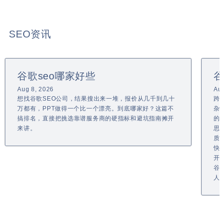
SEO资讯
谷歌seo哪家好些
Aug 8, 2026
Au
想找谷歌SEO公司，结果搜出来一堆，报价从几千到几十
跨
万都有，PPT做得一个比一个漂亮。到底哪家好？这篇不
杂
搞排名，直接把挑选靠谱服务商的硬指标和避坑指南摊开
的
来讲。
思
质
快
开
谷
人