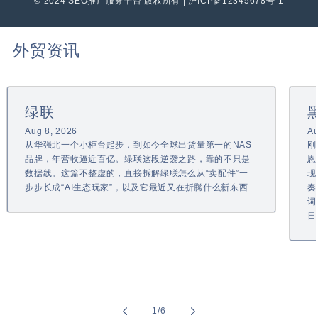
© 2024 SEO推广服务平台 版权所有 | 沪ICP备12345678号-1
外贸资讯
绿联
Aug 8, 2026
Au
从华强北一个小柜台起步，到如今全球出货量第一的NAS
刚
品牌，年营收逼近百亿。绿联这段逆袭之路，靠的不只是
恩
数据线。这篇不整虚的，直接拆解绿联怎么从“卖配件”一
现
步步长成“AI生态玩家”，以及它最近又在折腾什么新东西
奏
词
日
of
1
/
6