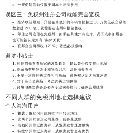
一些促销活动仅限美国本土居民参与
误区三：免税州注册公司就能完全避税
经济联结规则：只要在其他州的年销售额超过 10 万美元或交易笔
数超过 200 笔，就需要在该州申报销售税
即使公司注册在免税州，如果在其他州有仓库、员工或参加展会，
也可能被认定为有 "实体关联"
联邦企业所得税（21%）依然必须缴纳
避坑小贴士
购物前先查看商家的发货政策，确认是否接受转运地址
保留所有购物凭证和物流记录，以备海关查验
不要一次性购买过多相同商品，避免被认定为商业用途
对于高价值商品，考虑购买运输保险
跨境电商卖家务必咨询专业税务顾问，确保合规经营
不同人群的免税州地址选择建议
个人海淘用户
首选
：俄勒冈州或特拉华州转运地址
这两个州的转运公司最多，服务最成熟
俄勒冈州靠近西海岸，从亚洲发货速度更快
特拉华州靠近东海岸，从欧洲发货更有优势