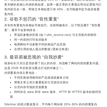
更关键的是核心内容的相似度，如果一篇文章的主要观点和论证逻辑与已
有内容完全一致，即使文本相似度只有 40%，也可能被判定为低价值重
复内容。
2. 谷歌不惩罚的 "良性重复"
并非所有重复内容都会导致惩罚。谷歌明确表示，以下情况属于 "良性重
复"，通常不会影响排名：
带追踪参数的页面 (如？utm_source=xxx) 与主页面内容相同
同一内容的打印友好版本
电商网站中仅参数不同的相似产品页面
合理引用的他人观点和数据 (需标注来源)
3. 最容易被忽视的 "自我抄袭"
很多站长只关注是否抄袭了别人的内容，却忽略了网站内部的重复问题。
这是 2026 年谷歌算法重点打击的对象之一。
内部重复内容主要包括：
不同页面使用相同的产品描述或服务介绍
博客文章之间大量重复的引言或结论部分
分页内容导致的页面重复
同时存在 www 和非 www 版本、HTTP 和 HTTPS 版本的相同页
面
Siteliner 的统计数据显示，平均每个网站有 20%-30% 的内部重复内