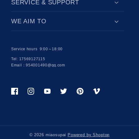
SERVICE & SUPPORT
WE AIM TO
Service hours 9:00～18:00
Tel: 17569127115
Email：954001490@qq.com
Facebook
Instagram
Youtube
Twitter
Pinterest
Viemo
© 2026 miaosupai
Powered by Shoptop