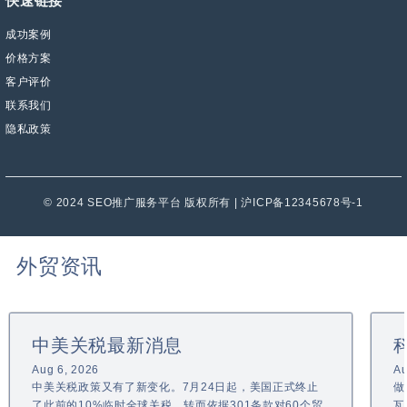
快速链接
成功案例
价格方案
客户评价
联系我们
隐私政策
© 2024 SEO推广服务平台 版权所有 | 沪ICP备12345678号-1
外贸资讯
中美关税最新消息
Aug 6, 2026
Au
中美关税政策又有了新变化。7月24日起，美国正式终止
做
了此前的10%临时全球关税，转而依据301条款对60个贸
瓦