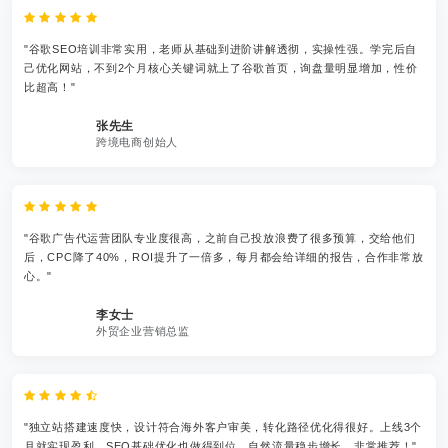
"谷歌SEO培训非常实用，老师从基础到进阶讲解透彻，实操性强。学完后自
己优化网站，不到2个月核心关键词就上了谷歌首页，询盘量明显增加，性价
比超高！"
张先生
跨境电商创始人
"谷歌广告代运营团队专业度很高，之前自己投放浪费了很多预算，交给他们
后，CPC降了40%，ROI提升了一倍多，每月都会给详细的报告，合作非常放
心。"
李女士
外贸企业营销总监
"独立站搭建速度快，设计符合海外客户审美，转化路径优化得很好。上线3个
月就实现盈利，SEO基础优化也做得到位，自然流量稳步增长，非常推荐！"