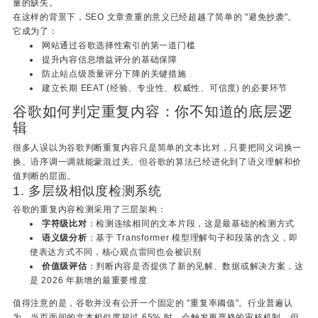
量的缺失。
在这样的背景下，SEO 文章查重的意义已经超越了简单的 "避免抄袭"。
它成为了：
网站通过谷歌选择性索引的第一道门槛
提升内容信息增益评分的基础保障
防止站点级质量评分下降的关键措施
建立长期 EEAT (经验、专业性、权威性、可信度) 的必要环节
谷歌如何判定重复内容：你不知道的底层逻
辑
很多人误以为谷歌判断重复内容只是简单的文本比对，只要把同义词换一
换、语序调一调就能蒙混过关。但谷歌的算法已经进化到了语义理解和价
值判断的层面。
1. 多层级相似度检测系统
谷歌的重复内容检测采用了三层架构：
字符级比对
：检测连续相同的文本片段，这是最基础的检测方式
语义级分析
：基于 Transformer 模型理解句子和段落的含义，即
使表达方式不同，核心观点雷同也会被识别
价值级评估
：判断内容是否提供了新的见解、数据或解决方案，这
是 2026 年新增的最重要维度
值得注意的是，谷歌并没有公开一个固定的 "重复率阈值"。行业普遍认
为，当页面间的文本相似度超过 65% 时，会触发更严格的审核机制。但