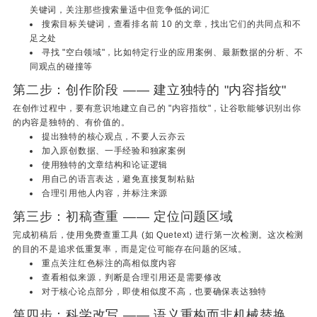
关键词，关注那些搜索量适中但竞争低的词汇
搜索目标关键词，查看排名前 10 的文章，找出它们的共同点和不
足之处
寻找 "空白领域"，比如特定行业的应用案例、最新数据的分析、不
同观点的碰撞等
第二步：创作阶段 —— 建立独特的 "内容指纹"
在创作过程中，要有意识地建立自己的 "内容指纹"，让谷歌能够识别出你
的内容是独特的、有价值的。
提出独特的核心观点，不要人云亦云
加入原创数据、一手经验和独家案例
使用独特的文章结构和论证逻辑
用自己的语言表达，避免直接复制粘贴
合理引用他人内容，并标注来源
第三步：初稿查重 —— 定位问题区域
完成初稿后，使用免费查重工具 (如 Quetext) 进行第一次检测。这次检测
的目的不是追求低重复率，而是定位可能存在问题的区域。
重点关注红色标注的高相似度内容
查看相似来源，判断是合理引用还是需要修改
对于核心论点部分，即使相似度不高，也要确保表达独特
第四步：科学改写 —— 语义重构而非机械替换