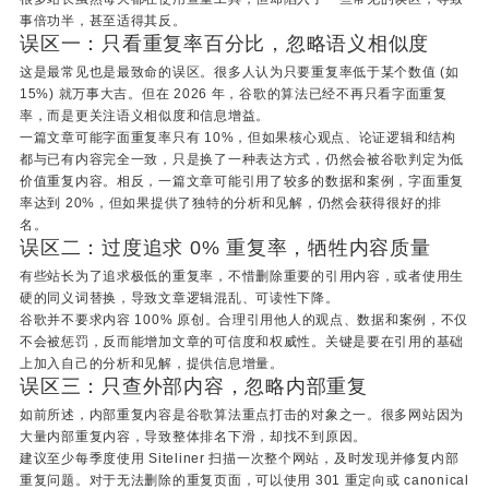
事倍功半，甚至适得其反。
误区一：只看重复率百分比，忽略语义相似度
这是最常见也是最致命的误区。很多人认为只要重复率低于某个数值 (如
15%) 就万事大吉。但在 2026 年，谷歌的算法已经不再只看字面重复
率，而是更关注语义相似度和信息增益。
一篇文章可能字面重复率只有 10%，但如果核心观点、论证逻辑和结构
都与已有内容完全一致，只是换了一种表达方式，仍然会被谷歌判定为低
价值重复内容。相反，一篇文章可能引用了较多的数据和案例，字面重复
率达到 20%，但如果提供了独特的分析和见解，仍然会获得很好的排
名。
误区二：过度追求 0% 重复率，牺牲内容质量
有些站长为了追求极低的重复率，不惜删除重要的引用内容，或者使用生
硬的同义词替换，导致文章逻辑混乱、可读性下降。
谷歌并不要求内容 100% 原创。合理引用他人的观点、数据和案例，不仅
不会被惩罚，反而能增加文章的可信度和权威性。关键是要在引用的基础
上加入自己的分析和见解，提供信息增量。
误区三：只查外部内容，忽略内部重复
如前所述，内部重复内容是谷歌算法重点打击的对象之一。很多网站因为
大量内部重复内容，导致整体排名下滑，却找不到原因。
建议至少每季度使用 Siteliner 扫描一次整个网站，及时发现并修复内部
重复问题。对于无法删除的重复页面，可以使用 301 重定向或 canonical