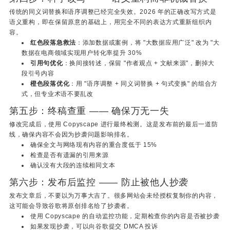
传统的同义词替换和语序调整已经完全失效。2026 年的正确改写方式是
语义重构，即在保留原意的基础上，用完全不同的表达方式重新组织内
容。
红色段落急救法
：添加数据或案例，将 "大数据应用广泛" 改为 "大
数据在电商领域实现用户转化率提升 30%
引用句优化
：换间接转述，保留 "作者观点 + 文献来源"，删掉大
段引号内容
橙色段落优化
：用 "语序调整 + 同义词替换 + 句式变换" 的组合方
式，但专业术语不要乱改
第五步：终稿查重 —— 确保万无一失
修改完成后，使用 Copyscape 进行最终检测。这是发布前的最后一道防
线，确保内容不会因为抄袭问题影响排名。
确保全文与网络现有内容的重合度低于 15%
检查是否有遗漏的引用来源
确认没有大段的连续相同文本
第六步：发布后监控 —— 防止被他人抄袭
发布文章后，不要以为万事大吉了。很多网站会未经授权复制你的内容，
这可能会导致谷歌将原创排名给了抄袭者。
使用 Copyscape 的自动监控功能，定期检查你的内容是否被抄袭
如果发现抄袭，可以向谷歌提交 DMCA 投诉