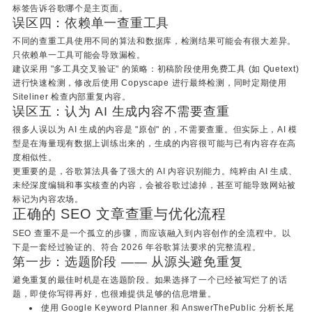
标签告诉谷歌哪个是主页面。
误区四：依赖单一查重工具
不同的查重工具使用不同的算法和数据库，检测结果可能会有很大差异。
只依赖单一工具可能会导致漏检。
建议采用 "多工具交叉验证" 的策略：初稿阶段使用免费工具 (如 Quetext)
进行快速检测，修改后使用 Copyscape 进行最终检测，同时定期使用
Siteliner 检查内部重复内容。
误区五：认为 AI 生成内容不需要查重
很多人误以为 AI 生成的内容是 "原创" 的，不需要查重。但实际上，AI 模
型是在海量现有数据上训练出来的，生成的内容很可能与已有内容存在高
度相似性。
更重要的是，谷歌算法具备了强大的 AI 内容识别能力。纯粹由 AI 生成、
未经深度编辑和事实核查的内容，会被谷歌过滤掉，甚至可能导致网站被
标记为内容农场。
正确的 SEO 文章查重与优化流程
SEO 查重不是一个孤立的步骤，而应该融入到内容创作的全流程中。以
下是一套经过验证的、符合 2026 年谷歌算法要求的完整流程。
第一步：选题阶段 —— 从源头避免重复
避免重复的最佳时机是在选题阶段。如果选择了一个已经被写烂了的话
题，即使你写得再好，也很难提供足够的信息增量。
使用 Google Keyword Planner 和 AnswerThePublic 分析长尾