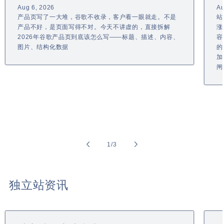
Aug 6, 2026
Au
产品页写了一大堆，谷歌不收录，客户看一眼就走。不是
站
产品不好，是页面写得不对。今天不讲虚的，直接拆解
涨
2026年谷歌产品页到底该怎么写——标题、描述、内容、
容
图片、结构化数据
的
加
闸
of
1
/
3
独立站资讯