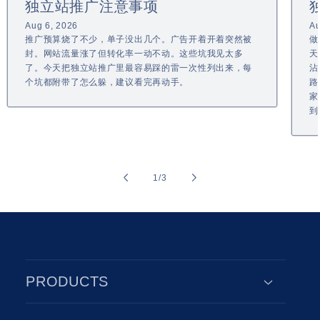
独立站推广注意事项
Aug 6, 2026
Au
推广预算烧了不少，单子没出几个。广告开着开着突然被
做
封。网站流量涨了但转化率一动不动。这些坑我见太多
天
了。今天把独立站推广里最容易踩的雷一次性列出来，每
沾
个坑都附带了怎么躲，建议看完再动手。
路
家
到
of
1
/
3
PRODUCTS