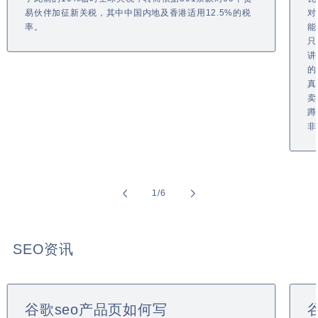
易伙伴加征新关税，其中中国内地及香港适用12.5%的税
对
率。
能
只
讲
的
真
卖
蹲
非
of
1
/
6
SEO资讯
谷歌seo产品页如何写