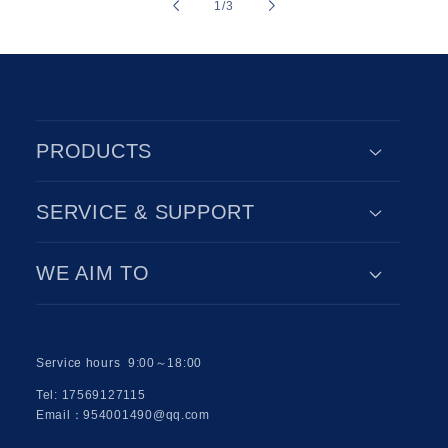
of
1
/
3
PRODUCTS
SERVICE & SUPPORT
WE AIM TO
Service hours 9:00～18:00
Tel: 17569127115
Email：954001490@qq.com