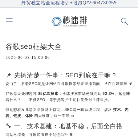
外贸独立站全流程培训+陪跑Q/V:604730359
谷歌seo框架大全
2026-06-03 15:00:00
📌 先搞清楚一件事：SEO到底在干嘛？
说白了，谷歌SEO就是让网站在谷歌搜索结果里排前面，从而白嫖流量 💰
谷歌每天处理超过
85亿次搜索
，全球搜索市场份额高达
92.3%
。这意味
着什么？——不做SEO，等于把客户主动往竞争对手怀里推。
但别想着发几篇文章就能上首页。SEO是一套系统工程，涉及
技术、内
容、链接、体验
四大维度，缺一不可 🧱
🔧 一、技术基建：地基不稳，后面全白搭
网站再漂亮，谷歌爬虫抓不到也白扯 🕷️