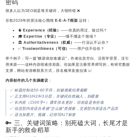
密码
很多人以为SEO就是堆关键词，大错特错 ❌
谷歌2026年的算法核心围绕
E-E-A-T框架
运转：
🧠
Experience（经验）
——你真的用过、做过吗？
🎓
Expertise（专业）
——懂不懂这个领域？
🏛️
Authoritativeness（权威）
——行业认不认你？
✅
Trustworthiness（可信）
——用户信不信你？
举个例子：写一篇"糖尿病饮食建议"，作者信息空白、没医学背景、没引
用来源——这种内容很难排前面。但如果是注册营养师写的，有研究数据
支撑，网站有清晰联系方式，排名概率直接拉满 📈
内容创作的几个实操建议
：
✅ 标题控制在50-60字符，别被搜索结果截断
✅ 正文用H1/H2/H3分层，关键词自然融入，别硬塞
✅ 长内容（1500字+）通常排名更好，但前提是有价值
✅ 信息型内容适合承接"怎么做"类搜索，交易型内容适合产品页
✅ 适当加图片、视频，记得写ALT标签
🔑 三、关键词策略：别死磕大词，长尾才是
新手的救命稻草