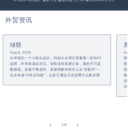
外贸资讯
绿联
Aug 8, 2026
Au
从华强北一个小柜台起步，到如今全球出货量第一的NAS
刚
品牌，年营收逼近百亿。绿联这段逆袭之路，靠的不只是
恩
数据线。这篇不整虚的，直接拆解绿联怎么从“卖配件”一
现
步步长成“AI生态玩家”，以及它最近又在折腾什么新东西
奏
词
日
of
1
/
6