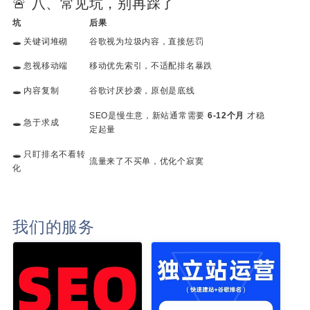
🚨 八、常见坑，别再踩了
坑
后果
🕳️ 关键词堆砌
谷歌视为垃圾内容，直接惩罚
🕳️ 忽视移动端
移动优先索引，不适配排名暴跌
🕳️ 内容复制
谷歌讨厌抄袭，原创是底线
SEO是慢生意，新站通常需要
6-12个月
才稳
🕳️ 急于求成
定起量
🕳️ 只盯排名不看转
流量来了不买单，优化个寂寞
化
我们的服务