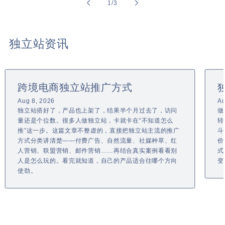
of
1
/
3
独立站资讯
跨境电商独立站推广方式
Aug 8, 2026
Au
独立站搭好了，产品也上架了，结果半个月过去了，访问
做
量还是个位数。很多人做独立站，卡就卡在“不知道怎么
转
推”这一步。这篇文章不整虚的，直接把独立站主流的推广
斗
方式分类讲清楚——付费广告、自然流量、社媒种草、红
价
人营销、联盟营销、邮件营销……再结合真实案例看看别
式
人是怎么玩的。看完就知道，自己的产品适合往哪个方向
变
使劲。