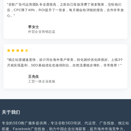
"谷歌广告代运营团队专业度很高，之前自己投放浪费了很多预算，交给他们
后，CPC降了40%，ROI提升了一倍多，每月都会给详细的报告，合作非常放
心。"
李女士
外贸企业营销总监
"独立站搭建速度快，设计符合海外客户审美，转化路径优化得很好。上线3个
月就实现盈利，SEO基础优化也做得到位，自然流量稳步增长，非常推荐！"
王先生
工贸一体企业老板
关于我们
专业的SEO推广服务提供商，专注谷歌SEO培训、代运营、广告投放、独立站
搭建、Facebook广告投放，助力中国企业出海获客，提升海外市场竞争力。