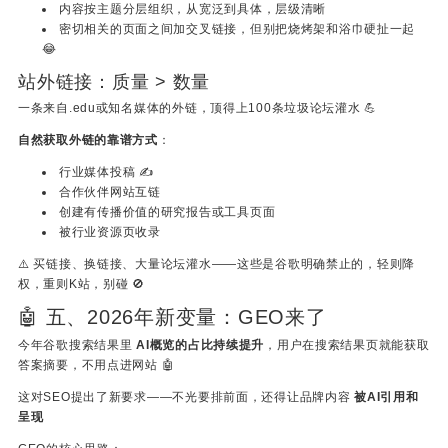
内容按主题分层组织，从宽泛到具体，层级清晰
密切相关的页面之间加交叉链接，但别把烧烤架和浴巾硬扯一起
😂
站外链接：质量 > 数量
一条来自.edu或知名媒体的外链，顶得上100条垃圾论坛灌水 💪
自然获取外链的靠谱方式
：
行业媒体投稿 ✍️
合作伙伴网站互链
创建有传播价值的研究报告或工具页面
被行业资源页收录
⚠️ 买链接、换链接、大量论坛灌水——这些是谷歌明确禁止的，轻则降
权，重则K站，别碰 🚫
🤖 五、2026年新变量：GEO来了
今年谷歌搜索结果里
AI概览的占比持续提升
，用户在搜索结果页就能获取
答案摘要，不用点进网站 🤖
这对SEO提出了新要求——不光要排前面，还得让品牌内容
被AI引用和
呈现