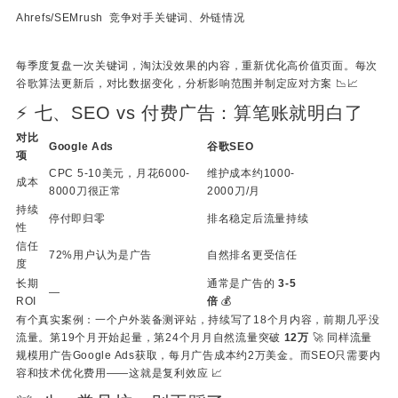
Ahrefs/SEMrush
竞争对手关键词、外链情况
每季度复盘一次关键词，淘汰没效果的内容，重新优化高价值页面。每次
谷歌算法更新后，对比数据变化，分析影响范围并制定应对方案 📉📈
⚡ 七、SEO vs 付费广告：算笔账就明白了
对比
Google Ads
谷歌SEO
项
CPC 5-10美元，月花6000-
维护成本约1000-
成本
8000刀很正常
2000刀/月
持续
停付即归零
排名稳定后流量持续
性
信任
72%用户认为是广告
自然排名更受信任
度
长期
通常是广告的
3-5
—
ROI
倍
💰
有个真实案例：一个户外装备测评站，持续写了18个月内容，前期几乎没
流量。第19个月开始起量，第24个月月自然流量突破
12万
🚀 同样流量
规模用广告Google Ads获取，每月广告成本约2万美金。而SEO只需要内
容和技术优化费用——这就是复利效应 📈