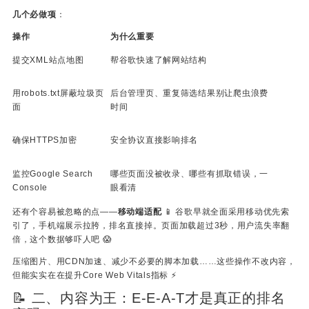
几个必做项
：
操作
为什么重要
提交XML站点地图
帮谷歌快速了解网站结构
用robots.txt屏蔽垃圾页
后台管理页、重复筛选结果别让爬虫浪费
面
时间
确保HTTPS加密
安全协议直接影响排名
监控Google Search
哪些页面没被收录、哪些有抓取错误，一
Console
眼看清
还有个容易被忽略的点——
移动端适配
📱 谷歌早就全面采用移动优先索
引了，手机端展示拉胯，排名直接掉。页面加载超过3秒，用户流失率翻
倍，这个数据够吓人吧 😱
压缩图片、用CDN加速、减少不必要的脚本加载……这些操作不改内容，
但能实实在在提升Core Web Vitals指标 ⚡
📝 二、内容为王：E-E-A-T才是真正的排名