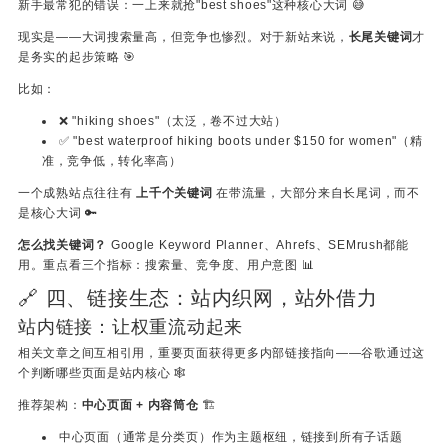
新手最常犯的错误：一上来就抢"best shoes"这种核心大词 😅
现实是——大词搜索量高，但竞争也惨烈。对于新站来说，
长尾关键词
才
是务实的起步策略 🎯
比如：
❌ "hiking shoes"（太泛，卷不过大站）
✅ "best waterproof hiking boots under $150 for women"（精
准，竞争低，转化率高）
一个成熟站点往往有
上千个关键词
在带流量，大部分来自长尾词，而不
是核心大词 🔑
怎么找关键词？
Google Keyword Planner、Ahrefs、SEMrush都能
用。重点看三个指标：搜索量、竞争度、用户意图 📊
🔗 四、链接生态：站内织网，站外借力
站内链接：让权重流动起来
相关文章之间互相引用，重要页面获得更多内部链接指向——谷歌通过这
个判断哪些页面是站内核心 🕸️
推荐架构：
中心页面 + 内容筒仓
🏗️
中心页面（通常是分类页）作为主题枢纽，链接到所有子话题