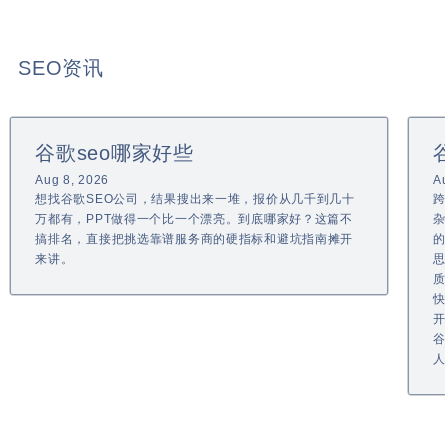
SEO资讯
谷歌seo哪家好些
Aug 8, 2026
Au
想找谷歌SEO公司，结果搜出来一堆，报价从几千到几十
跨
万都有，PPT做得一个比一个漂亮。到底哪家好？这篇不
杂
搞排名，直接把挑选靠谱服务商的硬指标和避坑指南摊开
的
来讲。
思
质
快
开
谷
人