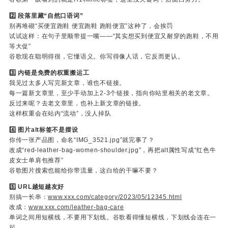
2️⃣ 段落里藏“自然口语词”
别再堆砌“买便宜跑鞋 便宜跑鞋 跑鞋便宜”这种了，会挨罚
试试这样：在句子里顺带提一嘴——“其实想买到便宜又耐穿的跑鞋，不用
等大促”
谷歌现在聪明得很，它懂语义。你写得像人话，它反而更认。
3️⃣ 内链是免费的权重搬运工
我见过太多人写完新文章，谁也不链接。
每一篇新文章里，至少手动加上2-3个链接，指向你站里相关的老文章。
反过来呢？去老文章里，也补上新文章的链接。
这样权重会在站内“流动”，没人掉队
4️⃣ 图片alt标签不是摆设
你传一张产品图，命名“IMG_3521.jpg”就完事了？
改成“red-leather-bag-women-shoulder.jpg”，再把alt属性写成“红色牛
皮女士单肩包推荐”
谷歌图片搜索也能给你带流量，这白给的干嘛不要？
5️⃣ URL越短越友好
别搞一长串：
www.xxx.com/category/2023/05/12345.html
改成：
www.xxx.com/leather-bag-care
单词之间用短横线，不要用下划线。谷歌看得懂短横线，下划线会连在一
起。