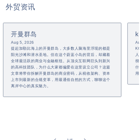
外贸资讯
开曼群岛
k
Aug 5, 2026
Au
提起加勒比海上的开曼群岛，大多数人脑海里浮现的都是
K
阳光沙滩和潜水圣地。但在这个蔚蓝小岛的背后，却藏着
人
全球最活跃的商业与金融枢纽。从顶尖互联网巨头到新兴
彻
的高科技团队，为什么大家都偏爱在这里设立公司？这篇
什
文章将带你拆解开曼群岛的商业密码，从税收架构、资本
用
上市到最新的合规变革，用最通俗自然的方式，聊聊这个
离岸中心的真实魅力。