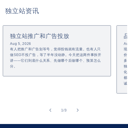
独立站资讯
独立站推广和广告投放
Aug 5, 2026
Au
有人把推广和广告划等号，觉得投钱就有流量。也有人只
现
做SEO不投广告，等了半年没动静。今天把这两件事拆开
价
讲——它们到底什么关系、先做哪个后做哪个、预算怎么
多
分。
独
化
都
诚
of
1
/
3