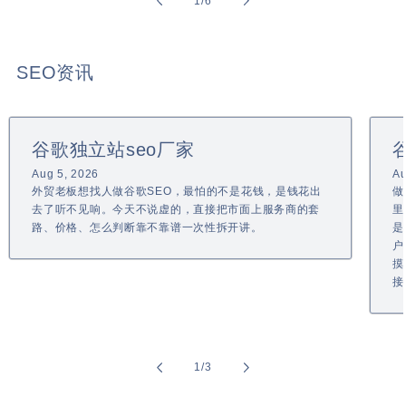
of
1
/
6
SEO资讯
谷歌独立站seo厂家
Aug 5, 2026
Au
外贸老板想找人做谷歌SEO，最怕的不是花钱，是钱花出
做
去了听不见响。今天不说虚的，直接把市面上服务商的套
里
路、价格、怎么判断靠不靠谱一次性拆开讲。
是
户
摸
接
of
1
/
3