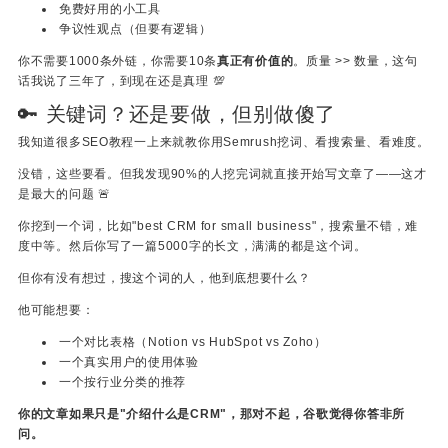
免费好用的小工具
争议性观点（但要有逻辑）
你不需要1000条外链，你需要10条
真正有价值的
。质量 >> 数量，这句
话我说了三年了，到现在还是真理 💯
🔑 关键词？还是要做，但别做傻了
我知道很多SEO教程一上来就教你用Semrush挖词、看搜索量、看难度。
没错，这些要看。但我发现90%的人挖完词就直接开始写文章了——这才
是最大的问题 🚨
你挖到一个词，比如"best CRM for small business"，搜索量不错，难
度中等。然后你写了一篇5000字的长文，满满的都是这个词。
但你有没有想过，搜这个词的人，他到底想要什么？
他可能想要：
一个对比表格（Notion vs HubSpot vs Zoho）
一个真实用户的使用体验
一个按行业分类的推荐
你的文章如果只是"介绍什么是CRM"，那对不起，谷歌觉得你答非所
问。