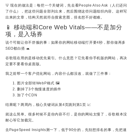
💡 现在的做法是：每挖一个关键词，先去看People Also Ask（人们还问
了什么），把这些问题全部列出来，然后围绕这些问题组织内容。这样写
出来的文章，结构天然就符合搜索意图，排名想不好都难。
📱 移动端和Core Web Vitals——不是加分
项，是入场券
说个可能让你不舒服的事：如果你的网站移动端打开要4秒，那你做再多
SEO都白搭 🐢
谷歌现在用的是移动优先索引。什么意思？它先看你手机版的网站，再决
定要不要看你桌面版。
我之前帮一个客户优化网站，内容什么都没改，就做了三件事：
图片全部转WebP格式 🖼️
删掉了3个拖慢速度的插件
加了个CDN
结果呢？两周内，核心关键词从第4页跳到第1页 📈
就这么简单。很多时候不是你内容不行，是你的网站太慢了，谷歌根本没
耐心等它加载完。
去PageSpeed Insights测一下，低于90分的，先别想排名的事，先把速