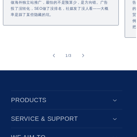
做海外独立站推广，最怕的不是预算少，是方向错。广告
告
投了没转化，SEO做了没排名，社媒发了没人看——大概
的
率是踩了某些隐藏的坑。
贸
例
把
of
1
/
3
PRODUCTS
SERVICE & SUPPORT