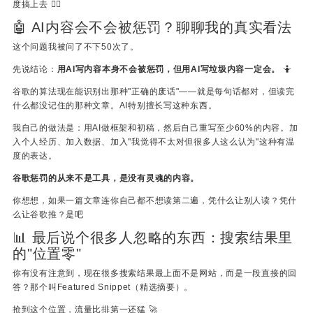
度搞上去 🏃‍♂️
🤖 AI内容会不会被惩罚？聊聊我的真实看法
这个问题我被问了不下50次了。
先说结论：
用AI写内容本身不会被惩罚，但用AI写垃圾内容一定会。
🤷
谷歌的算法现在能识别出那种"正确的废话"——就是每句话都对，但读完
什么都没记住的那种文章。AI特别擅长写这种东西。
我自己的做法是：用AI做框架和初稿，然后自己重写至少60%的内容。加
入个人经历、加入数据、加入"我觉得不太对但很多人这么认为"这种有温
度的表达。
谷歌惩罚的从来不是工具，是没有灵魂的内容。
你想想，如果一篇文章连你自己都不想读第二遍，凭什么让别人读？凭什
么让谷歌推？是吧
📊 最后说个很多人忽略的东西：搜索结果里
的"位置零"
你有没有注意到，现在很多搜索结果最上面不是网站，而是一段直接的回
答？那个叫Featured Snippet（精选摘要）。
抢到这个位置，流量比排第一还猛 🚀