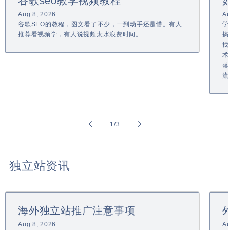
谷歌seo教学视频教程
Aug 8, 2026
Au
谷歌SEO的教程，图文看了不少，一到动手还是懵。有人
学
推荐看视频学，有人说视频太水浪费时间。
搞
找
术
落
流
of
1
/
3
独立站资讯
海外独立站推广注意事项
Aug 8, 2026
Au