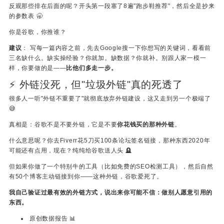
反观那些排在后面的呢？开头第一段塞了8遍"跑步鞋推荐"，然后全是抄来
的参数表 🥱
你是谷歌，你推谁？
建议
： 写每一篇内容之前，先去Google搜一下你想写的关键词，看看前
三名缺什么。缺实操经验？你就加。缺数据？你就补。别跟人家一模一
样，你要做的是——
比他们多走一步。
⚡ 外链没死，但"垃圾外链"真的死透了
很多人一听"外链不重要了"就彻底放弃外链建设，这又走到另一个极端了
😅
真相是：谷歌不是不要外链，它是不要
你花钱买的那种外链
。
什么意思呢？你去Fiverr花5刀买100条论坛签名链接，那种东西2020年
可能还有点用，现在？纯纯给谷歌送人头 🪦
但如果你做了一个特别牛的工具（比如免费的SEO检测工具），然后自然
有50个博客主动链接到你——这种外链，谷歌爱死了。
我自己验证过最有效的外链方式，说出来你可能不信：做别人愿意引用的
东西。
原创数据报告 📊