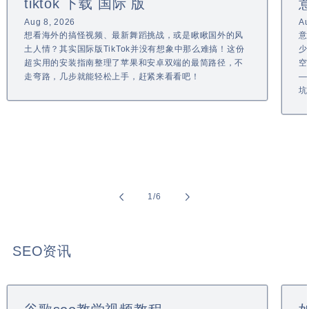
tiktok 下载 国际 版
Aug 8, 2026
Au
想看海外的搞怪视频、最新舞蹈挑战，或是瞅瞅国外的风
意
土人情？其实国际版TikTok并没有想象中那么难搞！这份
少
超实用的安装指南整理了苹果和安卓双端的最简路径，不
空
走弯路，几步就能轻松上手，赶紧来看看吧！
—
坑
of
1
/
6
SEO资讯