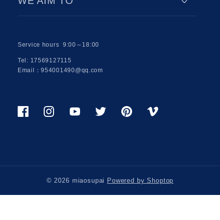
WE AIM TO
Service hours 9:00～18:00
Tel: 17569127115
Email：954001490@qq.com
Facebook
Instagram
Youtube
Twitter
Pinterest
Viemo
© 2026 miaosupai
Powered by Shoptop