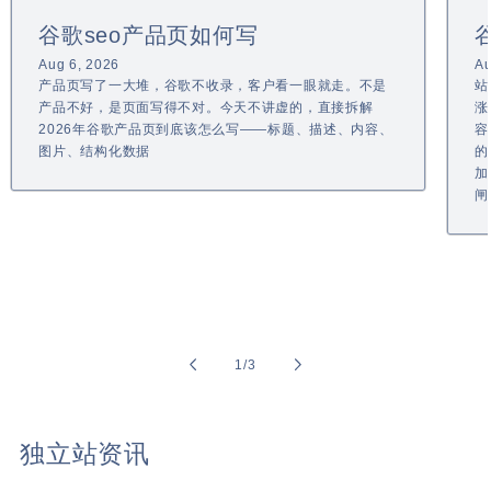
谷歌seo产品页如何写
Aug 6, 2026
Au
产品页写了一大堆，谷歌不收录，客户看一眼就走。不是
站
产品不好，是页面写得不对。今天不讲虚的，直接拆解
涨
2026年谷歌产品页到底该怎么写——标题、描述、内容、
容
图片、结构化数据
的
加
闸
of
1
/
3
独立站资讯