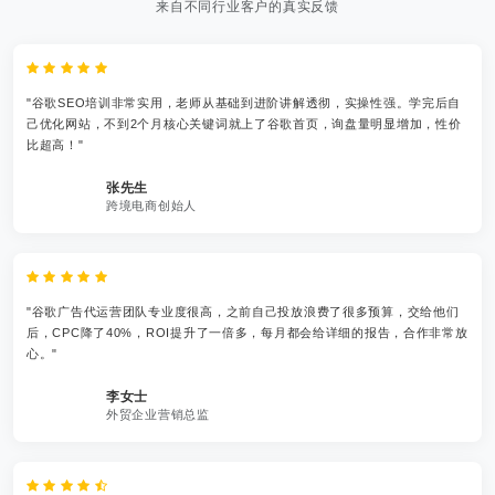
来自不同行业客户的真实反馈
"谷歌SEO培训非常实用，老师从基础到进阶讲解透彻，实操性强。学完后自
己优化网站，不到2个月核心关键词就上了谷歌首页，询盘量明显增加，性价
比超高！"
张先生
跨境电商创始人
"谷歌广告代运营团队专业度很高，之前自己投放浪费了很多预算，交给他们
后，CPC降了40%，ROI提升了一倍多，每月都会给详细的报告，合作非常放
心。"
李女士
外贸企业营销总监