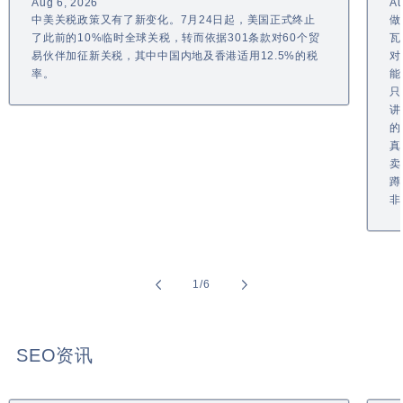
Aug 6, 2026
Au
中美关税政策又有了新变化。7月24日起，美国正式终止
做
了此前的10%临时全球关税，转而依据301条款对60个贸
瓦
易伙伴加征新关税，其中中国内地及香港适用12.5%的税
对
率。
能
只
讲
的
真
卖
蹲
非
of
1
/
6
SEO资讯