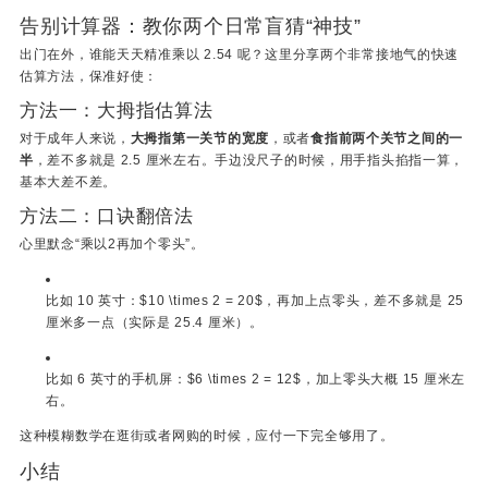
告别计算器：教你两个日常盲猜“神技”
出门在外，谁能天天精准乘以 2.54 呢？这里分享两个非常接地气的快速
估算方法，保准好使：
方法一：大拇指估算法
对于成年人来说，
大拇指第一关节的宽度
，或者
食指前两个关节之间的一
半
，差不多就是 2.5 厘米左右。手边没尺子的时候，用手指头掐指一算，
基本大差不差。
方法二：口诀翻倍法
心里默念“乘以2再加个零头”。
比如 10 英寸：
$10 \times 2 = 20$
，再加上点零头，差不多就是 25
厘米多一点（实际是 25.4 厘米）。
比如 6 英寸的手机屏：
$6 \times 2 = 12$
，加上零头大概 15 厘米左
右。
这种模糊数学在逛街或者网购的时候，应付一下完全够用了。
小结