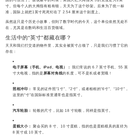
寸。但每个人的大拇指有粗有细，天天为了这个吵架。后来为了统一标
准，国际上就把1英寸死死钉在了 2.54 厘米这个刻度上。
虽然这只是个历史小故事，但到了数字时代的今天，这个单位依然无处不
在，尤其是在数码和生活百货领域。
生活中的“英寸”都藏在哪？
天天和我们打交道的物件里，其实全被英寸占领了，只是我们习惯了它的
存在：
电子屏幕（手机、iPad、电视）：
我们常说的 6.7 英寸手机、55 英
寸大电视，指的是
屏幕对角线
的长度，可不是长或者宽哦！
照相冲印：
常见的证件照“1寸”、“2寸”，或者相框的“6寸”、“10寸”，
这里的“寸”在国际标准里通常也是指英寸。
汽车轮胎：
轮毂的尺寸，比如 18 寸轮毂，同样是指英寸。
蛋糕大小：
聚会买的 8 寸、10 寸蛋糕，指的也是蛋糕模具的直径为
8 英寸或 10 英寸。