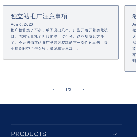
独立站推广注意事项
Aug 6, 2026
Au
推广预算烧了不少，单子没出几个。广告开着开着突然被
做
封。网站流量涨了但转化率一动不动。这些坑我见太多
天
了。今天把独立站推广里最容易踩的雷一次性列出来，每
沾
个坑都附带了怎么躲，建议看完再动手。
路
家
到
of
1
/
3
PRODUCTS