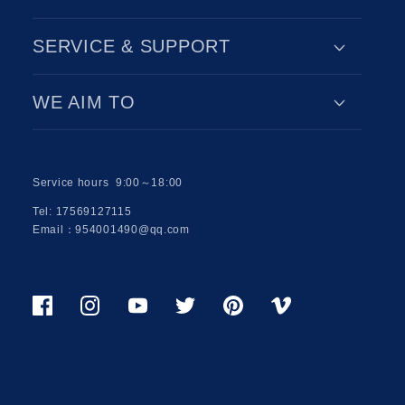
SERVICE & SUPPORT
WE AIM TO
Service hours 9:00～18:00
Tel: 17569127115
Email：954001490@qq.com
Facebook
Instagram
Youtube
Twitter
Pinterest
Viemo