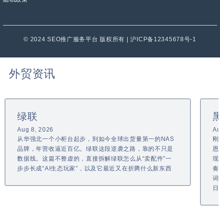
© 2024 SEO推广服务平台 版权所有 | 沪ICP备12345678号-1
外贸资讯
绿联
Aug 8, 2026
Au
从华强北一个小柜台起步，到如今全球出货量第一的NAS
刚
品牌，年营收逼近百亿。绿联这段逆袭之路，靠的不只是
恩
数据线。这篇不整虚的，直接拆解绿联怎么从“卖配件”一
现
步步长成“AI生态玩家”，以及它最近又在折腾什么新东西
奏
词
日