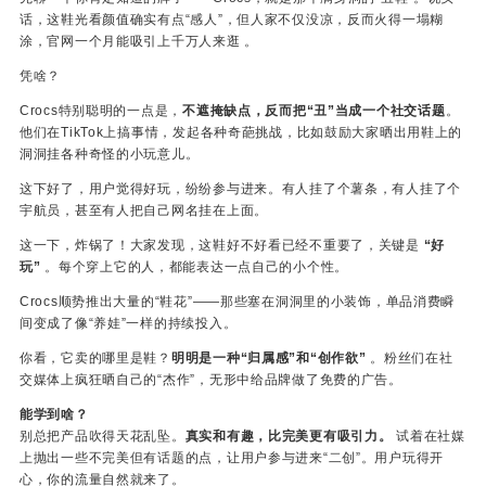
话，这鞋光看颜值确实有点“感人”，但人家不仅没凉，反而火得一塌糊
涂，官网一个月能吸引上千万人来逛 。
凭啥？
Crocs特别聪明的一点是，
不遮掩缺点，反而把“丑”当成一个社交话题
。
他们在TikTok上搞事情，发起各种奇葩挑战，比如鼓励大家晒出用鞋上的
洞洞挂各种奇怪的小玩意儿。
这下好了，用户觉得好玩，纷纷参与进来。有人挂了个薯条，有人挂了个
宇航员，甚至有人把自己网名挂在上面。
这一下，炸锅了！大家发现，这鞋好不好看已经不重要了，关键是
“好
玩”
。每个穿上它的人，都能表达一点自己的小个性。
Crocs顺势推出大量的“鞋花”——那些塞在洞洞里的小装饰，单品消费瞬
间变成了像“养娃”一样的持续投入。
你看，它卖的哪里是鞋？
明明是一种“归属感”和“创作欲”
。粉丝们在社
交媒体上疯狂晒自己的“杰作”，无形中给品牌做了免费的广告。
能学到啥？
别总把产品吹得天花乱坠。
真实和有趣，比完美更有吸引力。
试着在社媒
上抛出一些不完美但有话题的点，让用户参与进来“二创”。用户玩得开
心，你的流量自然就来了。