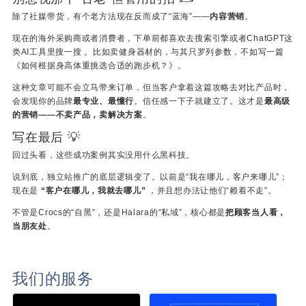
除了社媒带货，有个老方法现在反而成了“蓝海”——
内容营销
。
现在的海外采购商或者消费者，下单前都喜欢去搜索引擎或者ChatGPT这
类AI工具里搜一搜 。比如卖健身器材的，与其只罗列参数，不如写一篇
《如何根据身高体重挑选合适的跑步机？》。
这种文章可能不会立马带来订单，但当客户拿着这篇攻略去对比产品时，
会发现你的品牌
最专业、最懂行
。信任感一下子就建立了。这才是
最高级
的营销——不卖产品，卖解决方案
。
写在最后 💡
回过头看，这些成功案例其实没用什么黑科技。
说到底，独立站推广的底层逻辑变了。以前是“我在哪儿，客户来哪儿”；
现在是
“客户在哪儿，我就去哪儿”
，并且想办法让他们“赖着不走”。
不管是Crocs的“自黑”，还是Halara的“私域”，核心都是
把顾客当人看，
当朋友处
。
我们的服务