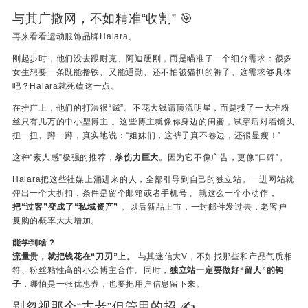
与其广撒网，不如精准“收割” 🎯
再来看看运动服饰品牌Halara。
刚起步时，他们没去跟耐克、阿迪硬刚，而是瞄准了一个细分需求：很多
女生想要一条既能撸铁、又能通勤、还不怕被猫抓的裤子。这需求够具体
吧？Halara就死磕这一点。
在推广上，他们的打法很“贼”。不花大钱请顶流明星，而是找了一大堆粉
丝只有几万的中小型博主 。这些博主就像你身边的闺蜜，试穿后对着镜头
扭一扭、蹲一蹲，真实地说：“姐妹们，这裤子真不卷边，还很显瘦！”
这种“素人感”极强的推荐，
杀伤力巨大
。因为它不像广告，更像“口碑”。
Halara把这些社媒上涌进来的人，全部引导到自己的独立站。一进网站就
弹出一个大折扣，条件是留个邮箱或者手机号 。就这么一个小动作，
把“过客”变成了“私域资产”
。以后新品上市，一封邮件发过去，老客户
复购的概率大大增加。
能学到啥？
流量贵，就把钱花在“刀刃”上。
与其迷信大V，不如找那些和产品气质相
符、粉丝粘性高的小众博主合作。同时，
独立站一定要做好“留人”的钩
子
，哪怕是一张优惠券，也要把用户信息留下来。
别忽视那个“古老”但管用的招 ✍️