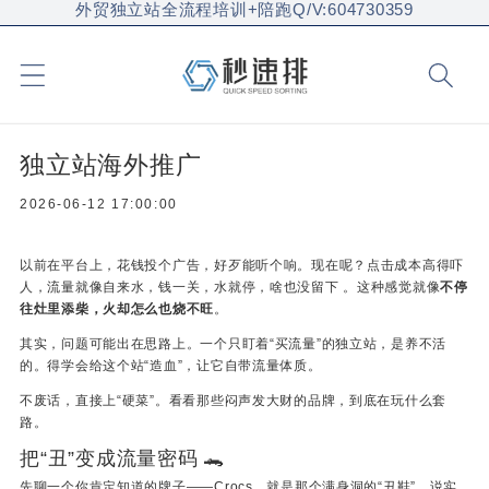
外贸独立站全流程培训+陪跑Q/V:604730359
独立站海外推广
2026-06-12 17:00:00
以前在平台上，花钱投个广告，好歹能听个响。现在呢？点击成本高得吓
人，流量就像自来水，钱一关，水就停，啥也没留下 。这种感觉就像
不停
往灶里添柴，火却怎么也烧不旺
。
其实，问题可能出在思路上。一个只盯着“买流量”的独立站，是养不活
的。得学会给这个站“造血”，让它自带流量体质。
不废话，直接上“硬菜”。看看那些闷声发大财的品牌，到底在玩什么套
路。
把“丑”变成流量密码 🐊
先聊一个你肯定知道的牌子——Crocs，就是那个满身洞的“丑鞋”。说实