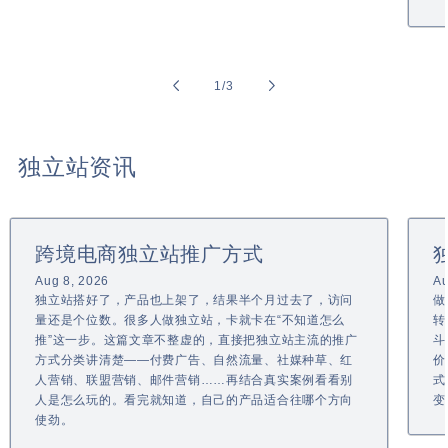
of
1
/
3
独立站资讯
跨境电商独立站推广方式
Aug 8, 2026
Au
独立站搭好了，产品也上架了，结果半个月过去了，访问
做
量还是个位数。很多人做独立站，卡就卡在“不知道怎么
转
推”这一步。这篇文章不整虚的，直接把独立站主流的推广
斗
方式分类讲清楚——付费广告、自然流量、社媒种草、红
价
人营销、联盟营销、邮件营销……再结合真实案例看看别
式
人是怎么玩的。看完就知道，自己的产品适合往哪个方向
变
使劲。