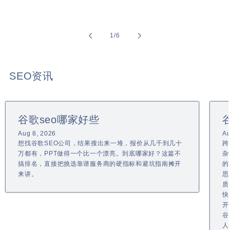
of
1
/
6
SEO资讯
谷歌seo哪家好些
Aug 8, 2026
Au
想找谷歌SEO公司，结果搜出来一堆，报价从几千到几十
跨
万都有，PPT做得一个比一个漂亮。到底哪家好？这篇不
杂
搞排名，直接把挑选靠谱服务商的硬指标和避坑指南摊开
的
来讲。
思
质
快
开
谷
人