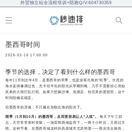
外贸独立站全流程培训+陪跑Q/V:604730359
墨西哥时间
2026-03-18 17:00:00
季节的选择，决定了看到什么样的墨西哥
每年11月到次年4月，是墨西哥的旱季，也是游客扎堆的“旺季”。坎昆的
海水蓝得像调过色，尤卡坦半岛的阳光从早晒到晚，几乎不需要担心突如
其来的大雨打乱行程。如果只想躺沙滩、泡酒店、拍完美的度假照，这个
时间段确实稳妥。
但墨西哥的灵魂，不只藏在加勒比海的阳光下。
雨季（5月到10月）的墨西哥，反而更容易让人“入戏”。
每天下午三四
点，天空常常准时变脸，一场雷阵雨倾盆而下，一两个小时后，又雨过天
晴。这种节奏，在墨西哥城这样的高原城市尤其明显——雨水洗去燥热，