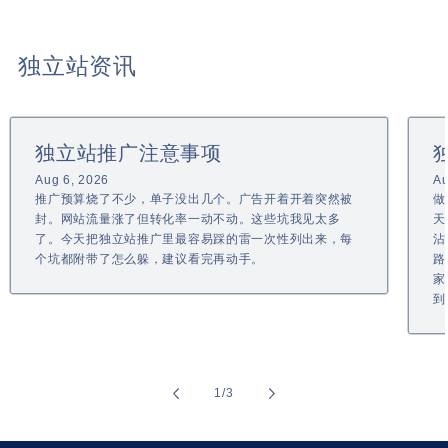
独立站资讯
独立站推广注意事项
Aug 6, 2026
Au
推广预算烧了不少，单子没出几个。广告开着开着突然被
做
封。网站流量涨了但转化率一动不动。这些坑我见太多
天
了。今天把独立站推广里最容易踩的雷一次性列出来，每
沾
个坑都附带了怎么躲，建议看完再动手。
路
家
到
of
1
/
3