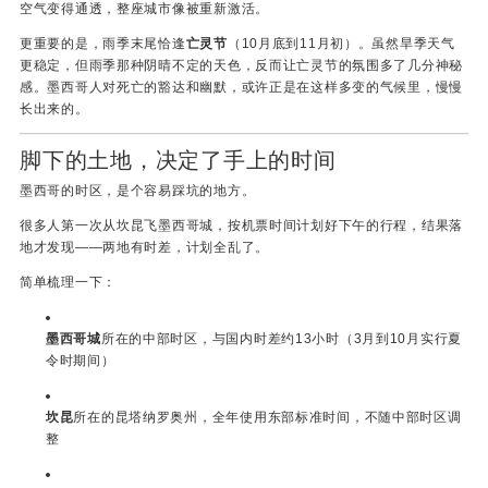
空气变得通透，整座城市像被重新激活。
更重要的是，雨季末尾恰逢
亡灵节
（10月底到11月初）。虽然旱季天气
更稳定，但雨季那种阴晴不定的天色，反而让亡灵节的氛围多了几分神秘
感。墨西哥人对死亡的豁达和幽默，或许正是在这样多变的气候里，慢慢
长出来的。
脚下的土地，决定了手上的时间
墨西哥的时区，是个容易踩坑的地方。
很多人第一次从坎昆飞墨西哥城，按机票时间计划好下午的行程，结果落
地才发现——两地有时差，计划全乱了。
简单梳理一下：
墨西哥城
所在的中部时区，与国内时差约13小时（3月到10月实行夏
令时期间）
坎昆
所在的昆塔纳罗奥州，全年使用东部标准时间，不随中部时区调
整