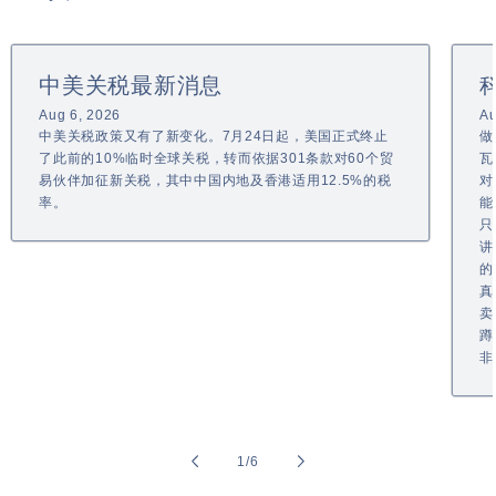
中美关税最新消息
Aug 6, 2026
Au
中美关税政策又有了新变化。7月24日起，美国正式终止
做
了此前的10%临时全球关税，转而依据301条款对60个贸
瓦
易伙伴加征新关税，其中中国内地及香港适用12.5%的税
对
率。
能
只
讲
的
真
卖
蹲
非
of
1
/
6