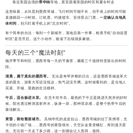
靠近美国边境的
蒂华纳
等地，甚至跟着美国的时区和夏令时走
这意味着，从坎昆到墨西哥城，飞行时间可能不长，但手表上的时间可能
直接跳回一小时前。订机票、约接驳车、安排景点门票，
一定确认当地具
体时间
，别只盯着手机上的“北京时间”。
有个简单的办法：每到一个新城市，落地后第一件事，检查手机“自动设置
时区”是否开启。这个小动作，能省下后续很多麻烦。
每天的三个“魔法时刻”
抛开季节和时区，墨西哥每一天的节奏里，藏着三个值得特意留出的时间
段。
清晨，属于真实的墨西哥。
无论是奇琴伊察的日出，还是墨西哥城改革大
道的晨光，游客大军还没抵达，热气还没升腾。这时候看到的，是当地人
买菜、开铺、晨跑的生活模样。
午后，适合躲进水里。
在尤卡坦半岛，最热的下午正是跳进天然井的好时
候。阳光透过树洞直射井水，纵身一跃，那种清凉感，是整个热带午后的
最佳解法。
黄昏，留给整座城市。
瓜纳华托的皮皮拉山，墨西哥城的拉丁美洲塔，尤
卡坦的小镇广场……墨西哥的黄昏很长，天空从金黄变橘红，再到漫天星
光。无论前一天走了多少路，这一刻都会让人觉得，值得。