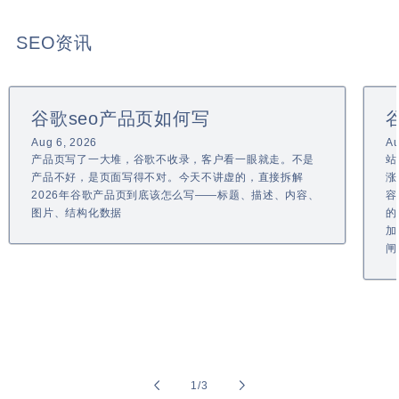
SEO资讯
谷歌seo产品页如何写
Aug 6, 2026
Au
产品页写了一大堆，谷歌不收录，客户看一眼就走。不是
站
产品不好，是页面写得不对。今天不讲虚的，直接拆解
涨
2026年谷歌产品页到底该怎么写——标题、描述、内容、
容
图片、结构化数据
的
加
闸
of
1
/
3