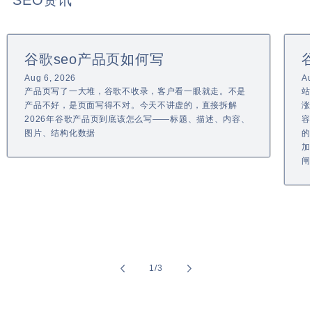
SEO资讯
谷歌seo产品页如何写
Aug 6, 2026
Au
产品页写了一大堆，谷歌不收录，客户看一眼就走。不是
站
产品不好，是页面写得不对。今天不讲虚的，直接拆解
涨
2026年谷歌产品页到底该怎么写——标题、描述、内容、
容
图片、结构化数据
的
加
闸
of
1
/
3