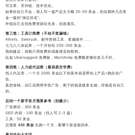
写文章、买外链、技术优化。
如果你自己不会，请人写一篇产品文大概 20–50 美金，别信那种几百美
金一篇的“保证排名”。
外链自己去找免费资源站先发，别急着买。
第三笔：工具订阅费（不知不觉漏钱）
Ahrefs、Semrush、邮件营销工具、客服插件……
七七八八加起来，一个月轻松 200–300 美金。
我的建议：前期只用免费的或最便宜的那档。
比如 Ubersuggest 免费版，Mailchimp 免费额度够你发几千封。
第四笔：人力或代运营（最容易交学费）
找人代运营，一个月 2000 美金以下的基本就是帮你上产品+跑自动广
告。
真想省钱，自己花两周学投广告，剩下的钱直接拿去烧，经验是你自己
的。
总结一个新手首月预算参考（别嫌少）
广告测试：300 美金
SEO 内容：100 美金（找人写 2–3 篇）
工具：50 美金
总预算
450 美金
先跑一个月，看哪个渠道能回本。
最后说句大实话