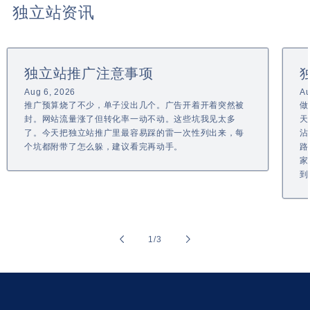
独立站资讯
独立站推广注意事项
Aug 6, 2026
Au
推广预算烧了不少，单子没出几个。广告开着开着突然被
做
封。网站流量涨了但转化率一动不动。这些坑我见太多
天
了。今天把独立站推广里最容易踩的雷一次性列出来，每
沾
个坑都附带了怎么躲，建议看完再动手。
路
家
到
of
1
/
3