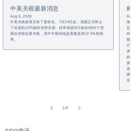
中美关税最新消息
Aug 6, 2026
Au
中美关税政策又有了新变化。7月24日起，美国正式终止
做
了此前的10%临时全球关税，转而依据301条款对60个贸
瓦
易伙伴加征新关税，其中中国内地及香港适用12.5%的税
对
率。
能
只
讲
的
真
卖
蹲
非
of
1
/
6