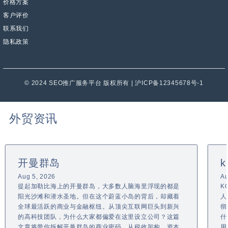
价格方案
客户评价
联系我们
隐私政策
© 2024 SEO推广服务平台 版权所有 | 沪ICP备12345678号-1
外贸资讯
开曼群岛
k
Aug 5, 2026
Au
提起加勒比海上的开曼群岛，大多数人脑海里浮现的都是
K
阳光沙滩和潜水圣地。但在这个蔚蓝小岛的背后，却藏着
人
全球最活跃的商业与金融枢纽。从顶尖互联网巨头到新兴
彻
的高科技团队，为什么大家都偏爱在这里设立公司？这篇
什
文章将带你拆解开曼群岛的商业密码，从税收架构、资本
用