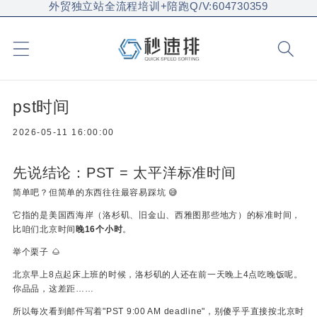
外贸独立站全流程培训+陪跑Q/V:604730359
pst时间
2026-05-11 16:00:00
先说结论：PST = 太平洋标准时间
简单吧？但简单的东西往往最容易踩坑 😅
它指的是美国西海岸（洛杉矶、旧金山、西雅图那些地方）的标准时间，
比咱们北京时间
晚16个小时
。
举个栗子 🌰
北京早上8点起床上班的时候，洛杉矶的人还在前一天晚上4点吃晚饭呢。
你品品，这差距……
所以每次看到邮件写着"PST 9:00 AM deadline"，别傻乎乎直接按北京时