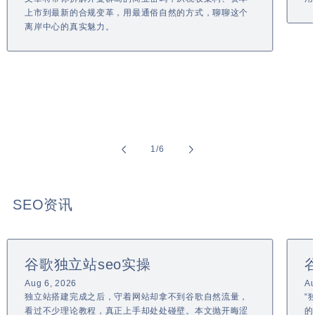
上市到最新的合规变革，用最通俗自然的方式，聊聊这个
离岸中心的真实魅力。
of
1
/
6
SEO资讯
谷歌独立站seo实操
Aug 6, 2026
Au
独立站搭建完成之后，守着网站却拿不到谷歌自然流量，
“
看过不少理论教程，真正上手却处处碰壁。本文抛开晦涩
的