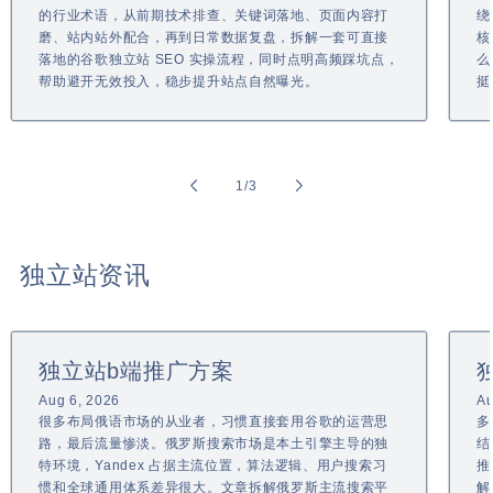
的行业术语，从前期技术排查、关键词落地、页面内容打
绕
磨、站内站外配合，再到日常数据复盘，拆解一套可直接
核
落地的谷歌独立站 SEO 实操流程，同时点明高频踩坑点，
么
帮助避开无效投入，稳步提升站点自然曝光。
挺
of
1
/
3
独立站资讯
独立站b端推广方案
Aug 6, 2026
Au
很多布局俄语市场的从业者，习惯直接套用谷歌的运营思
多
路，最后流量惨淡。俄罗斯搜索市场是本土引擎主导的独
结
特环境，Yandex 占据主流位置，算法逻辑、用户搜索习
推
惯和全球通用体系差异很大。文章拆解俄罗斯主流搜索平
解