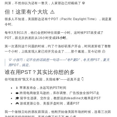
间算，不然你以为还有一整天，人家那边已经截稿了 💀
但！这里有个大坑 ⚠️
很多人不知道，美国那边还有个PDT（Pacific Daylight Time），就是夏
令时。
每年3月到11月，他们会把时钟往前拨一小时。这时候PST就变成了
PDT，跟北京的差距从16小时变成
15小时
。
第一次遇到这个问题的时候，约了个洛杉矶客户开会，时间差算错了整整
一个小时，上线发现人家已经开完会走了……那个尴尬，至今记得 🫠
💡 小技巧：记不住的话就想一句话——"冬P夏D"，冬天用PST，夏天
用PDT，搞定。
谁在用PST？其实比你想的多
你可能觉得"我又不去美国，关我啥事"——还真不是 👇
📱 苹果发布会，永远写的PST时间
💼 跨境电商做亚马逊的，库存调整、广告投放全按PST走
🎓 留学生选课、交作业，教授说的deadline大概率是PST
🎮 游戏更新公告、美股开盘时间，通通PST
我一个做独立站的朋友跟我说，他刚开始做美国市场的时候，连着三次因