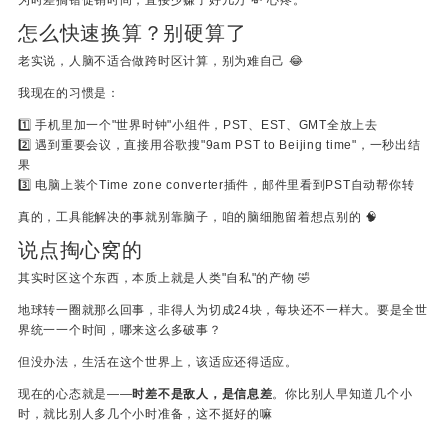
为时差搞错促销时间，直接少赚了好几万 💸 心疼。
怎么快速换算？别硬算了
老实说，人脑不适合做跨时区计算，别为难自己 😂
我现在的习惯是：
1️⃣ 手机里加一个"世界时钟"小组件，PST、EST、GMT全放上去
2️⃣ 遇到重要会议，直接用谷歌搜"9am PST to Beijing time"，一秒出结
果
3️⃣ 电脑上装个Time zone converter插件，邮件里看到PST自动帮你转
真的，工具能解决的事就别靠脑子，咱的脑细胞留着想点别的 🧠
说点掏心窝的
其实时区这个东西，本质上就是人类"自私"的产物 🤣
地球转一圈就那么回事，非得人为切成24块，每块还不一样大。要是全世
界统一一个时间，哪来这么多破事？
但没办法，生活在这个世界上，该适应还得适应。
现在的心态就是——
时差不是敌人，是信息差
。你比别人早知道几个小
时，就比别人多几个小时准备，这不挺好的嘛