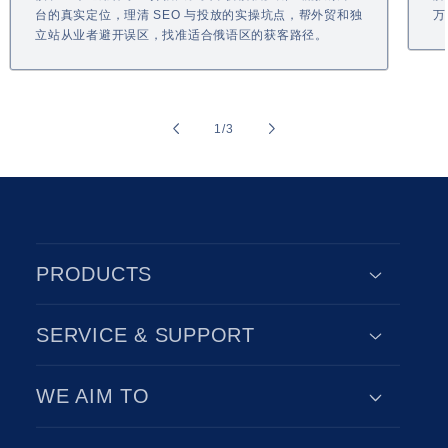
台的真实定位，理清 SEO 与投放的实操坑点，帮外贸和独
万
立站从业者避开误区，找准适合俄语区的获客路径。
of
1
/
3
PRODUCTS
SERVICE & SUPPORT
WE AIM TO