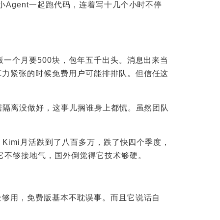
Agent一起跑代码，连着写十几个小时不停
版一个月要500块，包年五千出头。消息出来当
算力紧张的时候免费用户可能排排队。但信任这
数据隔离没做好，这事儿搁谁身上都慌。虽然团队
Kimi月活跌到了八百多万，跌了快四个季度，
它不够接地气，国外倒觉得它技术够硬。
全够用，免费版基本不耽误事。而且它说话自