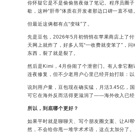
你怀疑它是不是偷偷熬夜做了笔记。程序员圈子更
歇，这种“肝帝”体质在开发者那边口碑一直不错
但最近这俩都有点“变味”了。
先是豆包，2026年5月初悄悄在苹果商店上了
天网上就炸了，好多人骂“一收费就变笨了”，
东西，裂了就是裂了。
然后是Kimi，4月份闹了个泄密门。有人拿它
连夜修复，但不少老用户心里已经开始打鼓：以
说到用户量，豆包现在确实猛，月活3.45亿，
可它在海外反而活得更滋润了——海外收入已经
所以，到底哪个更好？
如果平时就是聊聊天、写个朋友圈文案、让AI
然，不会给你甩一堆学术术语，这点太加分了。