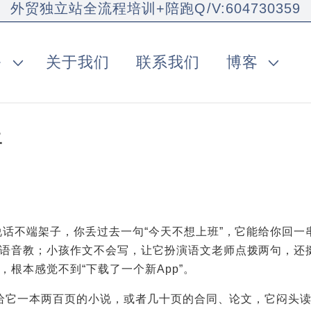
外贸独立站全流程培训+陪跑Q/V:604730359
务
关于我们
联系我们
博客
好
说话不端架子，你丢过去一句“今天不想上班”，它能给你回
语音教；小孩作文不会写，让它扮演语文老师点拨两句，还
根本感觉不到“下载了一个新App”。
给它一本两百页的小说，或者几十页的合同、论文，它闷头