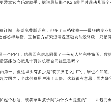
爱拿它当码农助手，据说最新那个K2.6能同时调动几百个小
。
付费订阅，基础免费版还在，但多了三档收费——最狠的专业
问啥都答得敷衍。豆包官方赶紧澄清说基础功能没降级，只是
翻译一个PPT，结果回完信息附带了一份别人的完整简历。
后还能放心把几十页的机密合同往里丢吗？
国内第一。但这里头有多少是“装了没怎么用”的，谁也不知道。
超过国内，全球付费用户涨了四倍。这就很有意思：国内嫌
帮忙起个标题、或者家里孩子问“为什么天是蓝的”——豆包完